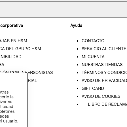
 corporativa
Ayuda
AJAR EN H&M
CONTACTO
CA DEL GRUPO H&M
SERVICIO AL CLIENTE
NIBILIDAD
MI CUENTA
SA
NUESTRAS TIENDAS
CIÓN CON INVERSONISTAS
TÉRMINOS Y CONDICI
ICA EMPRESARIAL
AVISO DE PRIVACIDA
GIFT CARD
otras
AVISO DE COOKIES
cerle la
izar su
LIBRO DE RECLAM
blicidad
oletines
redes
l usuario,