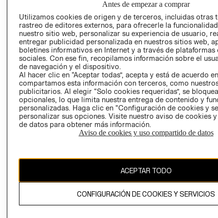
Antes de empezar a comprar
AVISO DE
Utilizamos cookies de origen y de terceros, incluidas otras 
COOKIES
rastreo de editores externos, para ofrecerle la funcionalid
nuestro sitio web, personalizar su experiencia de usuario, rea
LIBRO DE
entregar publicidad personalizada en nuestros sitios web, a
RECLAMACIO
boletines informativos en Internet y a través de plataformas
sociales. Con ese fin, recopilamos información sobre el usua
de navegación y el dispositivo.
Al hacer clic en “Aceptar todas”, acepta y está de acuerdo e
compartamos esta información con terceros, como nuestros
publicitarios. Al elegir “Solo cookies requeridas”, se bloque
opcionales, lo que limita nuestra entrega de contenido y fu
personalizadas. Haga clic en “Configuración de cookies y se
Ecuador ($)
personalizar sus opciones. Visite nuestro aviso de cookies 
de datos para obtener más información.
CAMBIAR REGIÓN
Aviso de cookies y uso compartido de datos
ACEPTAR TODO
El contenido de esta página web está protegido por copyright y es
propiedad de H&M Hennes & Mauritz AB.
CONFIGURACIÓN DE COOKIES Y SERVICIOS