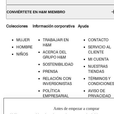
CONVIÉRTETE EN H&M MIEMBRO
Colecciones
Información corporativa
Ayuda
MUJER
TRABAJAR EN
CONTACTO
H&M
HOMBRE
SERVICIO AL
ACERCA DEL
CLIENTE
NIÑOS
GRUPO H&M
MI CUENTA
SOSTENIBILIDAD
NUESTRAS
PRENSA
TIENDAS
RELACIÓN CON
TÉRMINOS Y
INVERSONISTAS
CONDICIONE
POLÍTICA
AVISO DE
EMPRESARIAL
PRIVACIDAD
GIFT CARD
Antes de empezar a comprar
AVISO DE