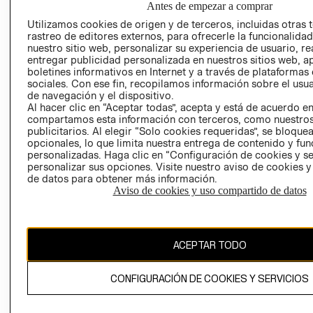
Antes de empezar a comprar
AVISO DE
Utilizamos cookies de origen y de terceros, incluidas otras 
COOKIES
rastreo de editores externos, para ofrecerle la funcionalid
nuestro sitio web, personalizar su experiencia de usuario, rea
LIBRO DE
entregar publicidad personalizada en nuestros sitios web, a
RECLAMACIO
boletines informativos en Internet y a través de plataformas
sociales. Con ese fin, recopilamos información sobre el usua
de navegación y el dispositivo.
Al hacer clic en “Aceptar todas”, acepta y está de acuerdo e
compartamos esta información con terceros, como nuestros
publicitarios. Al elegir “Solo cookies requeridas”, se bloque
opcionales, lo que limita nuestra entrega de contenido y fu
personalizadas. Haga clic en “Configuración de cookies y se
Ecuador ($)
personalizar sus opciones. Visite nuestro aviso de cookies 
de datos para obtener más información.
CAMBIAR REGIÓN
Aviso de cookies y uso compartido de datos
ACEPTAR TODO
El contenido de esta página web está protegido por copyright y es
propiedad de H&M Hennes & Mauritz AB.
CONFIGURACIÓN DE COOKIES Y SERVICIOS