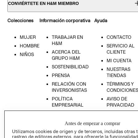
CONVIÉRTETE EN H&M MIEMBRO
Colecciones
Información corporativa
Ayuda
MUJER
TRABAJAR EN
CONTACTO
H&M
HOMBRE
SERVICIO AL
ACERCA DEL
CLIENTE
NIÑOS
GRUPO H&M
MI CUENTA
SOSTENIBILIDAD
NUESTRAS
PRENSA
TIENDAS
RELACIÓN CON
TÉRMINOS Y
INVERSONISTAS
CONDICIONE
POLÍTICA
AVISO DE
EMPRESARIAL
PRIVACIDAD
GIFT CARD
AVISO DE
Antes de empezar a comprar
COOKIES
Utilizamos cookies de origen y de terceros, incluidas otras 
rastreo de editores externos, para ofrecerle la funcionalid
LIBRO DE