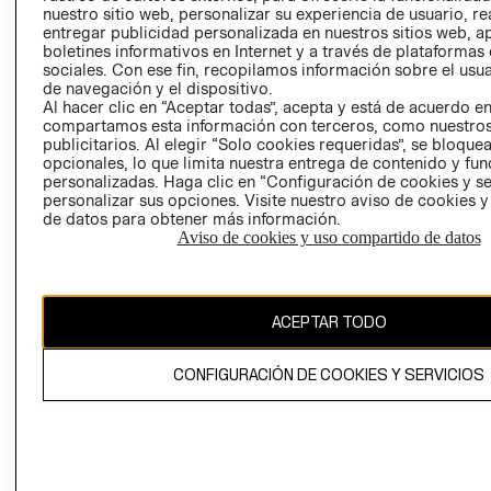
nuestro sitio web, personalizar su experiencia de usuario, rea
RECLAMACIO
entregar publicidad personalizada en nuestros sitios web, a
boletines informativos en Internet y a través de plataformas
sociales. Con ese fin, recopilamos información sobre el usua
de navegación y el dispositivo.
Al hacer clic en “Aceptar todas”, acepta y está de acuerdo e
compartamos esta información con terceros, como nuestros
publicitarios. Al elegir “Solo cookies requeridas”, se bloque
opcionales, lo que limita nuestra entrega de contenido y fu
Ecuador ($)
personalizadas. Haga clic en “Configuración de cookies y se
personalizar sus opciones. Visite nuestro aviso de cookies 
CAMBIAR REGIÓN
de datos para obtener más información.
Aviso de cookies y uso compartido de datos
El contenido de esta página web está protegido por copyright y es
ACEPTAR TODO
propiedad de H&M Hennes & Mauritz AB.
CONFIGURACIÓN DE COOKIES Y SERVICIOS