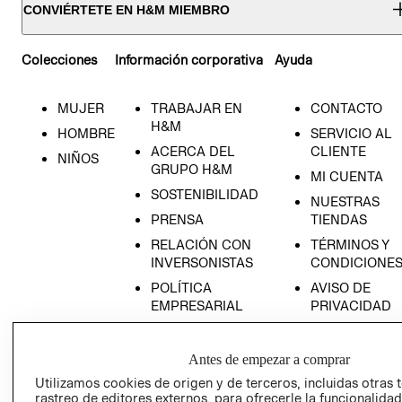
CONVIÉRTETE EN H&M MIEMBRO
Colecciones
Información corporativa
Ayuda
MUJER
TRABAJAR EN
CONTACTO
H&M
HOMBRE
SERVICIO AL
ACERCA DEL
CLIENTE
NIÑOS
GRUPO H&M
MI CUENTA
SOSTENIBILIDAD
NUESTRAS
PRENSA
TIENDAS
RELACIÓN CON
TÉRMINOS Y
INVERSONISTAS
CONDICIONE
POLÍTICA
AVISO DE
EMPRESARIAL
PRIVACIDAD
GIFT CARD
AVISO DE
Antes de empezar a comprar
COOKIES
Utilizamos cookies de origen y de terceros, incluidas otras 
rastreo de editores externos, para ofrecerle la funcionalid
LIBRO DE