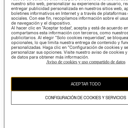
nuestro sitio web, personalizar su experiencia de usuario, rea
RECLAMACIO
entregar publicidad personalizada en nuestros sitios web, a
boletines informativos en Internet y a través de plataformas
sociales. Con ese fin, recopilamos información sobre el usua
de navegación y el dispositivo.
Al hacer clic en “Aceptar todas”, acepta y está de acuerdo e
compartamos esta información con terceros, como nuestros
publicitarios. Al elegir “Solo cookies requeridas”, se bloque
opcionales, lo que limita nuestra entrega de contenido y fu
Ecuador ($)
personalizadas. Haga clic en “Configuración de cookies y se
personalizar sus opciones. Visite nuestro aviso de cookies 
CAMBIAR REGIÓN
de datos para obtener más información.
Aviso de cookies y uso compartido de datos
El contenido de esta página web está protegido por copyright y es
ACEPTAR TODO
propiedad de H&M Hennes & Mauritz AB.
CONFIGURACIÓN DE COOKIES Y SERVICIOS