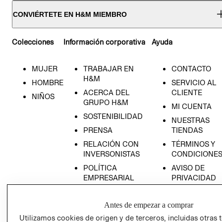
CONVIÉRTETE EN H&M MIEMBRO
Colecciones
Información corporativa
Ayuda
MUJER
TRABAJAR EN
CONTACTO
H&M
HOMBRE
SERVICIO AL
ACERCA DEL
CLIENTE
NIÑOS
GRUPO H&M
MI CUENTA
SOSTENIBILIDAD
NUESTRAS
PRENSA
TIENDAS
RELACIÓN CON
TÉRMINOS Y
INVERSONISTAS
CONDICIONE
POLÍTICA
AVISO DE
EMPRESARIAL
PRIVACIDAD
GIFT CARD
Antes de empezar a comprar
AVISO DE
COOKIES
Utilizamos cookies de origen y de terceros, incluidas otras 