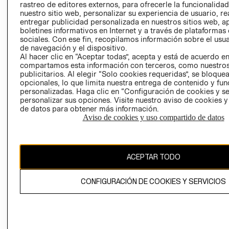
rastreo de editores externos, para ofrecerle la funcionalid
LIBRO DE
nuestro sitio web, personalizar su experiencia de usuario, rea
RECLAMACIO
entregar publicidad personalizada en nuestros sitios web, a
boletines informativos en Internet y a través de plataformas
sociales. Con ese fin, recopilamos información sobre el usua
de navegación y el dispositivo.
Al hacer clic en “Aceptar todas”, acepta y está de acuerdo e
compartamos esta información con terceros, como nuestros
publicitarios. Al elegir “Solo cookies requeridas”, se bloque
opcionales, lo que limita nuestra entrega de contenido y fu
Ecuador ($)
personalizadas. Haga clic en “Configuración de cookies y se
personalizar sus opciones. Visite nuestro aviso de cookies 
CAMBIAR REGIÓN
de datos para obtener más información.
Aviso de cookies y uso compartido de datos
El contenido de esta página web está protegido por copyright y es
ACEPTAR TODO
propiedad de H&M Hennes & Mauritz AB.
CONFIGURACIÓN DE COOKIES Y SERVICIOS