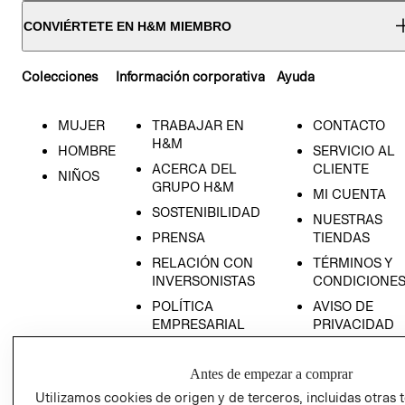
CONVIÉRTETE EN H&M MIEMBRO
Colecciones
Información corporativa
Ayuda
MUJER
TRABAJAR EN
CONTACTO
H&M
HOMBRE
SERVICIO AL
ACERCA DEL
CLIENTE
NIÑOS
GRUPO H&M
MI CUENTA
SOSTENIBILIDAD
NUESTRAS
PRENSA
TIENDAS
RELACIÓN CON
TÉRMINOS Y
INVERSONISTAS
CONDICIONE
POLÍTICA
AVISO DE
EMPRESARIAL
PRIVACIDAD
GIFT CARD
Antes de empezar a comprar
AVISO DE
COOKIES
Utilizamos cookies de origen y de terceros, incluidas otras 