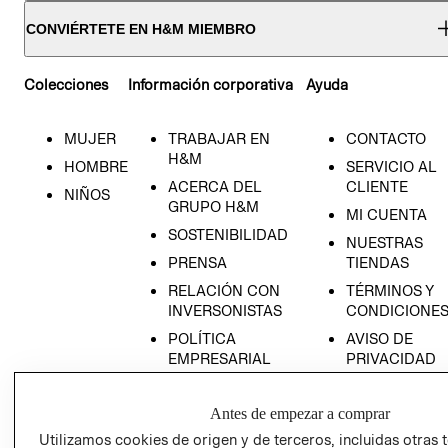
CONVIÉRTETE EN H&M MIEMBRO
Colecciones
Información corporativa
Ayuda
MUJER
TRABAJAR EN
CONTACTO
H&M
HOMBRE
SERVICIO AL
ACERCA DEL
CLIENTE
NIÑOS
GRUPO H&M
MI CUENTA
SOSTENIBILIDAD
NUESTRAS
PRENSA
TIENDAS
RELACIÓN CON
TÉRMINOS Y
INVERSONISTAS
CONDICIONE
POLÍTICA
AVISO DE
EMPRESARIAL
PRIVACIDAD
GIFT CARD
Antes de empezar a comprar
AVISO DE
COOKIES
Utilizamos cookies de origen y de terceros, incluidas otras 