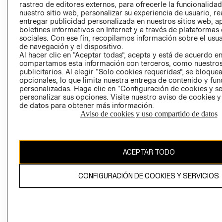
rastreo de editores externos, para ofrecerle la funcionalid
LIBRO DE
nuestro sitio web, personalizar su experiencia de usuario, rea
RECLAMACIO
entregar publicidad personalizada en nuestros sitios web, a
boletines informativos en Internet y a través de plataformas
sociales. Con ese fin, recopilamos información sobre el usua
de navegación y el dispositivo.
Al hacer clic en “Aceptar todas”, acepta y está de acuerdo e
compartamos esta información con terceros, como nuestros
publicitarios. Al elegir “Solo cookies requeridas”, se bloque
opcionales, lo que limita nuestra entrega de contenido y fu
Ecuador ($)
personalizadas. Haga clic en “Configuración de cookies y se
personalizar sus opciones. Visite nuestro aviso de cookies 
CAMBIAR REGIÓN
de datos para obtener más información.
Aviso de cookies y uso compartido de datos
El contenido de esta página web está protegido por copyright y es
ACEPTAR TODO
propiedad de H&M Hennes & Mauritz AB.
CONFIGURACIÓN DE COOKIES Y SERVICIOS