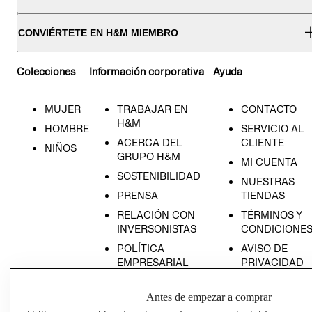
CONVIÉRTETE EN H&M MIEMBRO
Colecciones
Información corporativa
Ayuda
MUJER
TRABAJAR EN
CONTACTO
H&M
HOMBRE
SERVICIO AL
ACERCA DEL
CLIENTE
NIÑOS
GRUPO H&M
MI CUENTA
SOSTENIBILIDAD
NUESTRAS
PRENSA
TIENDAS
RELACIÓN CON
TÉRMINOS Y
INVERSONISTAS
CONDICIONE
POLÍTICA
AVISO DE
EMPRESARIAL
PRIVACIDAD
GIFT CARD
Antes de empezar a comprar
AVISO DE