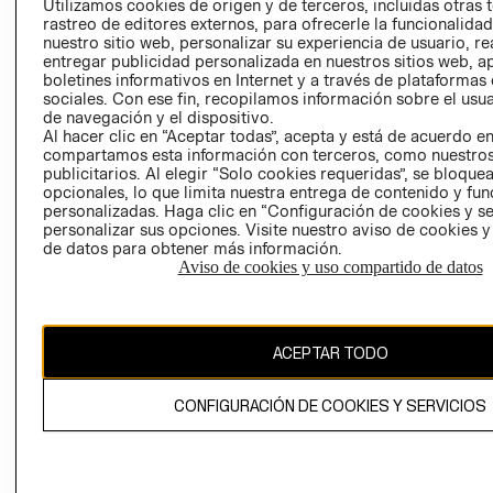
Utilizamos cookies de origen y de terceros, incluidas otras 
COOKIES
rastreo de editores externos, para ofrecerle la funcionalid
LIBRO DE
nuestro sitio web, personalizar su experiencia de usuario, rea
RECLAMACIO
entregar publicidad personalizada en nuestros sitios web, a
boletines informativos en Internet y a través de plataformas
sociales. Con ese fin, recopilamos información sobre el usua
de navegación y el dispositivo.
Al hacer clic en “Aceptar todas”, acepta y está de acuerdo e
compartamos esta información con terceros, como nuestros
publicitarios. Al elegir “Solo cookies requeridas”, se bloque
opcionales, lo que limita nuestra entrega de contenido y fu
Ecuador ($)
personalizadas. Haga clic en “Configuración de cookies y se
personalizar sus opciones. Visite nuestro aviso de cookies 
de datos para obtener más información.
CAMBIAR REGIÓN
Aviso de cookies y uso compartido de datos
El contenido de esta página web está protegido por copyright y es
ACEPTAR TODO
propiedad de H&M Hennes & Mauritz AB.
CONFIGURACIÓN DE COOKIES Y SERVICIOS