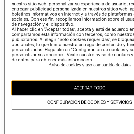
nuestro sitio web, personalizar su experiencia de usuario, rea
RECLAMACIO
entregar publicidad personalizada en nuestros sitios web, a
boletines informativos en Internet y a través de plataformas
sociales. Con ese fin, recopilamos información sobre el usua
de navegación y el dispositivo.
Al hacer clic en “Aceptar todas”, acepta y está de acuerdo e
compartamos esta información con terceros, como nuestros
publicitarios. Al elegir “Solo cookies requeridas”, se bloque
opcionales, lo que limita nuestra entrega de contenido y fu
Ecuador ($)
personalizadas. Haga clic en “Configuración de cookies y se
personalizar sus opciones. Visite nuestro aviso de cookies 
CAMBIAR REGIÓN
de datos para obtener más información.
Aviso de cookies y uso compartido de datos
El contenido de esta página web está protegido por copyright y es
ACEPTAR TODO
propiedad de H&M Hennes & Mauritz AB.
CONFIGURACIÓN DE COOKIES Y SERVICIOS