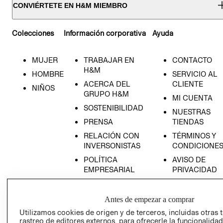
CONVIÉRTETE EN H&M MIEMBRO
Colecciones
Información corporativa
Ayuda
MUJER
TRABAJAR EN
CONTACTO
H&M
HOMBRE
SERVICIO AL
ACERCA DEL
CLIENTE
NIÑOS
GRUPO H&M
MI CUENTA
SOSTENIBILIDAD
NUESTRAS
PRENSA
TIENDAS
RELACIÓN CON
TÉRMINOS Y
INVERSONISTAS
CONDICIONE
POLÍTICA
AVISO DE
EMPRESARIAL
PRIVACIDAD
GIFT CARD
AVISO DE
Antes de empezar a comprar
COOKIES
Utilizamos cookies de origen y de terceros, incluidas otras 
rastreo de editores externos, para ofrecerle la funcionalid
LIBRO DE