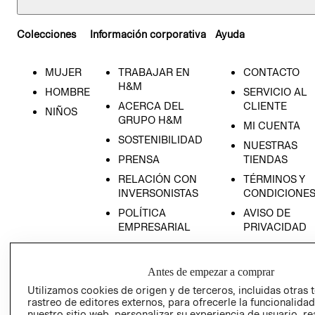
Colecciones
Información corporativa
Ayuda
MUJER
TRABAJAR EN
CONTACTO
H&M
HOMBRE
SERVICIO AL
ACERCA DEL
CLIENTE
NIÑOS
GRUPO H&M
MI CUENTA
SOSTENIBILIDAD
NUESTRAS
PRENSA
TIENDAS
RELACIÓN CON
TÉRMINOS Y
INVERSONISTAS
CONDICIONE
POLÍTICA
AVISO DE
EMPRESARIAL
PRIVACIDAD
GIFT CARD
AVISO DE
Antes de empezar a comprar
COOKIES
Utilizamos cookies de origen y de terceros, incluidas otras 
LIBRO DE
rastreo de editores externos, para ofrecerle la funcionalid
RECLAMACIO
nuestro sitio web, personalizar su experiencia de usuario, rea