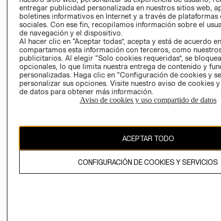
entregar publicidad personalizada en nuestros sitios web, a
boletines informativos en Internet y a través de plataformas
sociales. Con ese fin, recopilamos información sobre el usua
de navegación y el dispositivo.
Al hacer clic en “Aceptar todas”, acepta y está de acuerdo e
compartamos esta información con terceros, como nuestros
publicitarios. Al elegir “Solo cookies requeridas”, se bloque
opcionales, lo que limita nuestra entrega de contenido y fu
Ecuador ($)
personalizadas. Haga clic en “Configuración de cookies y se
personalizar sus opciones. Visite nuestro aviso de cookies 
CAMBIAR REGIÓN
de datos para obtener más información.
Aviso de cookies y uso compartido de datos
El contenido de esta página web está protegido por copyright y es
propiedad de H&M Hennes & Mauritz AB.
ACEPTAR TODO
CONFIGURACIÓN DE COOKIES Y SERVICIOS