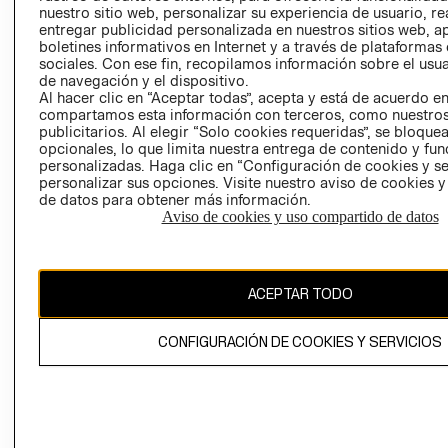
nuestro sitio web, personalizar su experiencia de usuario, rea
RECLAMACIO
entregar publicidad personalizada en nuestros sitios web, a
boletines informativos en Internet y a través de plataformas
sociales. Con ese fin, recopilamos información sobre el usua
de navegación y el dispositivo.
Al hacer clic en “Aceptar todas”, acepta y está de acuerdo e
compartamos esta información con terceros, como nuestros
publicitarios. Al elegir “Solo cookies requeridas”, se bloque
opcionales, lo que limita nuestra entrega de contenido y fu
Ecuador ($)
personalizadas. Haga clic en “Configuración de cookies y se
personalizar sus opciones. Visite nuestro aviso de cookies 
CAMBIAR REGIÓN
de datos para obtener más información.
Aviso de cookies y uso compartido de datos
El contenido de esta página web está protegido por copyright y es
ACEPTAR TODO
propiedad de H&M Hennes & Mauritz AB.
CONFIGURACIÓN DE COOKIES Y SERVICIOS