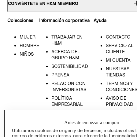
CONVIÉRTETE EN H&M MIEMBRO
Colecciones
Información corporativa
Ayuda
MUJER
TRABAJAR EN
CONTACTO
H&M
HOMBRE
SERVICIO AL
ACERCA DEL
CLIENTE
NIÑOS
GRUPO H&M
MI CUENTA
SOSTENIBILIDAD
NUESTRAS
PRENSA
TIENDAS
RELACIÓN CON
TÉRMINOS Y
INVERSONISTAS
CONDICIONE
POLÍTICA
AVISO DE
EMPRESARIAL
PRIVACIDAD
GIFT CARD
AVISO DE
Antes de empezar a comprar
COOKIES
Utilizamos cookies de origen y de terceros, incluidas otras 
rastreo de editores externos, para ofrecerle la funcionalid
LIBRO DE