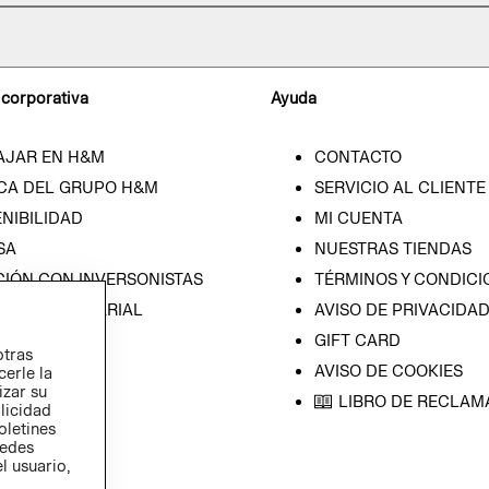
 corporativa
Ayuda
AJAR EN H&M
CONTACTO
CA DEL GRUPO H&M
SERVICIO AL CLIENTE
NIBILIDAD
MI CUENTA
SA
NUESTRAS TIENDAS
CIÓN CON INVERSONISTAS
TÉRMINOS Y CONDICI
ICA EMPRESARIAL
AVISO DE PRIVACIDA
GIFT CARD
otras
AVISO DE COOKIES
cerle la
izar su
LIBRO DE RECLAM
blicidad
oletines
redes
l usuario,