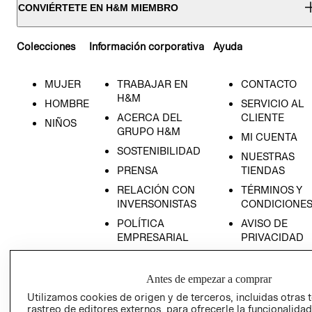
CONVIÉRTETE EN H&M MIEMBRO
Colecciones
Información corporativa
Ayuda
MUJER
TRABAJAR EN
CONTACTO
H&M
HOMBRE
SERVICIO AL
ACERCA DEL
CLIENTE
NIÑOS
GRUPO H&M
MI CUENTA
SOSTENIBILIDAD
NUESTRAS
PRENSA
TIENDAS
RELACIÓN CON
TÉRMINOS Y
INVERSONISTAS
CONDICIONE
POLÍTICA
AVISO DE
EMPRESARIAL
PRIVACIDAD
GIFT CARD
AVISO DE
Antes de empezar a comprar
COOKIES
Utilizamos cookies de origen y de terceros, incluidas otras 
rastreo de editores externos, para ofrecerle la funcionalid
LIBRO DE