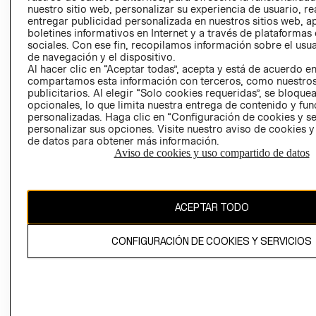
nuestro sitio web, personalizar su experiencia de usuario, rea
RECLAMACIO
entregar publicidad personalizada en nuestros sitios web, a
boletines informativos en Internet y a través de plataformas
sociales. Con ese fin, recopilamos información sobre el usua
de navegación y el dispositivo.
Al hacer clic en “Aceptar todas”, acepta y está de acuerdo e
compartamos esta información con terceros, como nuestros
publicitarios. Al elegir “Solo cookies requeridas”, se bloque
opcionales, lo que limita nuestra entrega de contenido y fu
Ecuador ($)
personalizadas. Haga clic en “Configuración de cookies y se
personalizar sus opciones. Visite nuestro aviso de cookies 
CAMBIAR REGIÓN
de datos para obtener más información.
Aviso de cookies y uso compartido de datos
El contenido de esta página web está protegido por copyright y es
ACEPTAR TODO
propiedad de H&M Hennes & Mauritz AB.
CONFIGURACIÓN DE COOKIES Y SERVICIOS