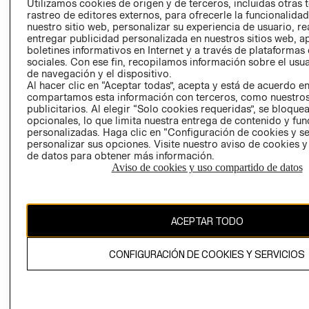
Utilizamos cookies de origen y de terceros, incluidas otras 
COOKIES
rastreo de editores externos, para ofrecerle la funcionalid
LIBRO DE
nuestro sitio web, personalizar su experiencia de usuario, rea
RECLAMACIO
entregar publicidad personalizada en nuestros sitios web, a
boletines informativos en Internet y a través de plataformas
sociales. Con ese fin, recopilamos información sobre el usua
de navegación y el dispositivo.
Al hacer clic en “Aceptar todas”, acepta y está de acuerdo e
compartamos esta información con terceros, como nuestros
publicitarios. Al elegir “Solo cookies requeridas”, se bloque
opcionales, lo que limita nuestra entrega de contenido y fu
Ecuador ($)
personalizadas. Haga clic en “Configuración de cookies y se
personalizar sus opciones. Visite nuestro aviso de cookies 
de datos para obtener más información.
CAMBIAR REGIÓN
Aviso de cookies y uso compartido de datos
El contenido de esta página web está protegido por copyright y es
ACEPTAR TODO
propiedad de H&M Hennes & Mauritz AB.
CONFIGURACIÓN DE COOKIES Y SERVICIOS