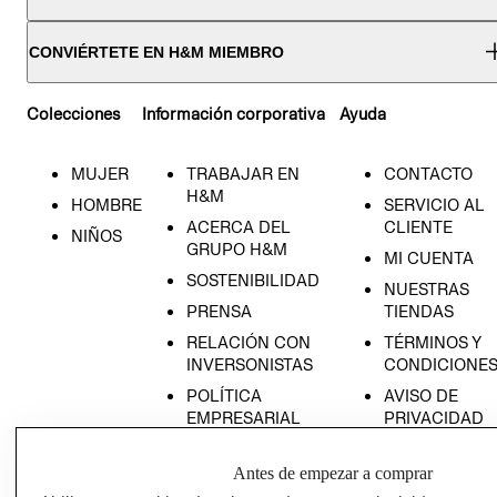
CONVIÉRTETE EN H&M MIEMBRO
Colecciones
Información corporativa
Ayuda
MUJER
TRABAJAR EN
CONTACTO
H&M
HOMBRE
SERVICIO AL
ACERCA DEL
CLIENTE
NIÑOS
GRUPO H&M
MI CUENTA
SOSTENIBILIDAD
NUESTRAS
PRENSA
TIENDAS
RELACIÓN CON
TÉRMINOS Y
INVERSONISTAS
CONDICIONE
POLÍTICA
AVISO DE
EMPRESARIAL
PRIVACIDAD
GIFT CARD
Antes de empezar a comprar
AVISO DE