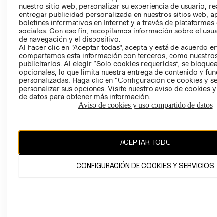
nuestro sitio web, personalizar su experiencia de usuario, rea
RECLAMACIO
entregar publicidad personalizada en nuestros sitios web, a
boletines informativos en Internet y a través de plataformas
sociales. Con ese fin, recopilamos información sobre el usua
de navegación y el dispositivo.
Al hacer clic en “Aceptar todas”, acepta y está de acuerdo e
compartamos esta información con terceros, como nuestros
publicitarios. Al elegir “Solo cookies requeridas”, se bloque
opcionales, lo que limita nuestra entrega de contenido y fu
Ecuador ($)
personalizadas. Haga clic en “Configuración de cookies y se
personalizar sus opciones. Visite nuestro aviso de cookies 
CAMBIAR REGIÓN
de datos para obtener más información.
Aviso de cookies y uso compartido de datos
El contenido de esta página web está protegido por copyright y es
ACEPTAR TODO
propiedad de H&M Hennes & Mauritz AB.
CONFIGURACIÓN DE COOKIES Y SERVICIOS