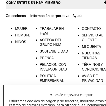
CONVIÉRTETE EN H&M MIEMBRO
Colecciones
Información corporativa
Ayuda
MUJER
TRABAJAR EN
CONTACTO
H&M
HOMBRE
SERVICIO AL
ACERCA DEL
CLIENTE
NIÑOS
GRUPO H&M
MI CUENTA
SOSTENIBILIDAD
NUESTRAS
PRENSA
TIENDAS
RELACIÓN CON
TÉRMINOS Y
INVERSONISTAS
CONDICIONE
POLÍTICA
AVISO DE
EMPRESARIAL
PRIVACIDAD
GIFT CARD
AVISO DE
Antes de empezar a comprar
COOKIES
Utilizamos cookies de origen y de terceros, incluidas otras 
rastreo de editores externos, para ofrecerle la funcionalid
LIBRO DE