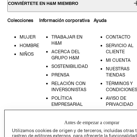
CONVIÉRTETE EN H&M MIEMBRO
Colecciones
Información corporativa
Ayuda
MUJER
TRABAJAR EN
CONTACTO
H&M
HOMBRE
SERVICIO AL
ACERCA DEL
CLIENTE
NIÑOS
GRUPO H&M
MI CUENTA
SOSTENIBILIDAD
NUESTRAS
PRENSA
TIENDAS
RELACIÓN CON
TÉRMINOS Y
INVERSONISTAS
CONDICIONE
POLÍTICA
AVISO DE
EMPRESARIAL
PRIVACIDAD
GIFT CARD
AVISO DE
Antes de empezar a comprar
COOKIES
Utilizamos cookies de origen y de terceros, incluidas otras 
rastreo de editores externos, para ofrecerle la funcionalid
LIBRO DE