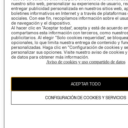
nuestro sitio web, personalizar su experiencia de usuario, rea
RECLAMACIO
entregar publicidad personalizada en nuestros sitios web, a
boletines informativos en Internet y a través de plataformas
sociales. Con ese fin, recopilamos información sobre el usua
de navegación y el dispositivo.
Al hacer clic en “Aceptar todas”, acepta y está de acuerdo e
compartamos esta información con terceros, como nuestros
publicitarios. Al elegir “Solo cookies requeridas”, se bloque
opcionales, lo que limita nuestra entrega de contenido y fu
Ecuador ($)
personalizadas. Haga clic en “Configuración de cookies y se
personalizar sus opciones. Visite nuestro aviso de cookies 
CAMBIAR REGIÓN
de datos para obtener más información.
Aviso de cookies y uso compartido de datos
El contenido de esta página web está protegido por copyright y es
ACEPTAR TODO
propiedad de H&M Hennes & Mauritz AB.
CONFIGURACIÓN DE COOKIES Y SERVICIOS