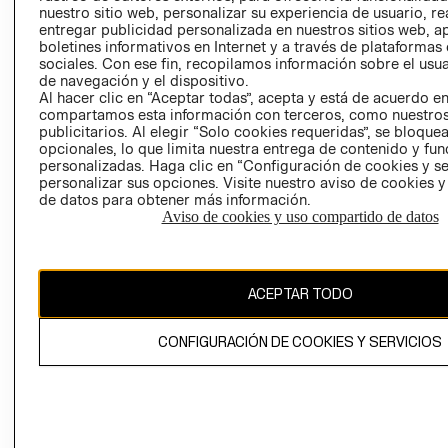
nuestro sitio web, personalizar su experiencia de usuario, rea
RECLAMACIO
entregar publicidad personalizada en nuestros sitios web, a
boletines informativos en Internet y a través de plataformas
sociales. Con ese fin, recopilamos información sobre el usua
de navegación y el dispositivo.
Al hacer clic en “Aceptar todas”, acepta y está de acuerdo e
compartamos esta información con terceros, como nuestros
publicitarios. Al elegir “Solo cookies requeridas”, se bloque
opcionales, lo que limita nuestra entrega de contenido y fu
Ecuador ($)
personalizadas. Haga clic en “Configuración de cookies y se
personalizar sus opciones. Visite nuestro aviso de cookies 
CAMBIAR REGIÓN
de datos para obtener más información.
Aviso de cookies y uso compartido de datos
El contenido de esta página web está protegido por copyright y es
ACEPTAR TODO
propiedad de H&M Hennes & Mauritz AB.
CONFIGURACIÓN DE COOKIES Y SERVICIOS