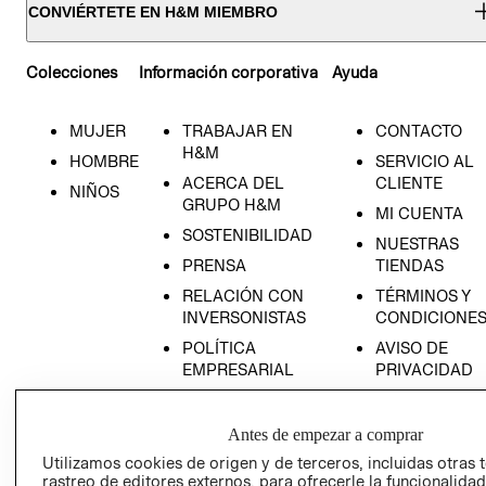
CONVIÉRTETE EN H&M MIEMBRO
Colecciones
Información corporativa
Ayuda
MUJER
TRABAJAR EN
CONTACTO
H&M
HOMBRE
SERVICIO AL
ACERCA DEL
CLIENTE
NIÑOS
GRUPO H&M
MI CUENTA
SOSTENIBILIDAD
NUESTRAS
PRENSA
TIENDAS
RELACIÓN CON
TÉRMINOS Y
INVERSONISTAS
CONDICIONE
POLÍTICA
AVISO DE
EMPRESARIAL
PRIVACIDAD
GIFT CARD
AVISO DE
Antes de empezar a comprar
COOKIES
Utilizamos cookies de origen y de terceros, incluidas otras 
rastreo de editores externos, para ofrecerle la funcionalid
LIBRO DE