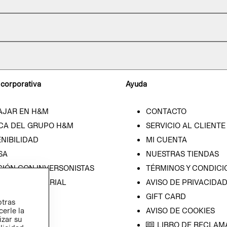
 corporativa
Ayuda
AJAR EN H&M
CONTACTO
CA DEL GRUPO H&M
SERVICIO AL CLIENTE
NIBILIDAD
MI CUENTA
SA
NUESTRAS TIENDAS
CIÓN CON INVERSONISTAS
TÉRMINOS Y CONDICI
ICA EMPRESARIAL
AVISO DE PRIVACIDA
GIFT CARD
otras
cerle la
AVISO DE COOKIES
izar su
LIBRO DE RECLAM