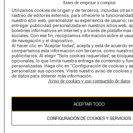
Antes de empezar a comprar
AVISO DE
Utilizamos cookies de origen y de terceros, incluidas otras 
COOKIES
rastreo de editores externos, para ofrecerle la funcionalid
nuestro sitio web, personalizar su experiencia de usuario, rea
LIBRO DE
entregar publicidad personalizada en nuestros sitios web, a
RECLAMACIO
boletines informativos en Internet y a través de plataformas
sociales. Con ese fin, recopilamos información sobre el usua
de navegación y el dispositivo.
Al hacer clic en “Aceptar todas”, acepta y está de acuerdo e
compartamos esta información con terceros, como nuestros
publicitarios. Al elegir “Solo cookies requeridas”, se bloque
opcionales, lo que limita nuestra entrega de contenido y fu
personalizadas. Haga clic en “Configuración de cookies y se
Ecuador ($)
personalizar sus opciones. Visite nuestro aviso de cookies 
de datos para obtener más información.
CAMBIAR REGIÓN
Aviso de cookies y uso compartido de datos
ACEPTAR TODO
El contenido de esta página web está protegido por copyright y es
propiedad de H&M Hennes & Mauritz AB.
CONFIGURACIÓN DE COOKIES Y SERVICIOS