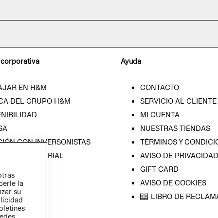
 corporativa
Ayuda
AJAR EN H&M
CONTACTO
CA DEL GRUPO H&M
SERVICIO AL CLIENTE
NIBILIDAD
MI CUENTA
SA
NUESTRAS TIENDAS
CIÓN CON INVERSONISTAS
TÉRMINOS Y CONDICI
ICA EMPRESARIAL
AVISO DE PRIVACIDA
GIFT CARD
otras
AVISO DE COOKIES
cerle la
izar su
LIBRO DE RECLAM
blicidad
oletines
redes