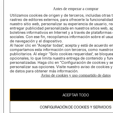
EMPRESARIAL
PRIVACIDAD
GIFT CARD
Antes de empezar a comprar
AVISO DE
Utilizamos cookies de origen y de terceros, incluidas otras 
rastreo de editores externos, para ofrecerle la funcionalid
COOKIES
nuestro sitio web, personalizar su experiencia de usuario, rea
LIBRO DE
entregar publicidad personalizada en nuestros sitios web, a
RECLAMACIO
boletines informativos en Internet y a través de plataformas
sociales. Con ese fin, recopilamos información sobre el usua
de navegación y el dispositivo.
Al hacer clic en “Aceptar todas”, acepta y está de acuerdo e
compartamos esta información con terceros, como nuestros
publicitarios. Al elegir “Solo cookies requeridas”, se bloque
opcionales, lo que limita nuestra entrega de contenido y fu
personalizadas. Haga clic en “Configuración de cookies y se
personalizar sus opciones. Visite nuestro aviso de cookies 
Ecuador ($)
de datos para obtener más información.
Aviso de cookies y uso compartido de datos
CAMBIAR REGIÓN
ACEPTAR TODO
El contenido de esta página web está protegido por copyright y es
propiedad de H&M Hennes & Mauritz AB.
CONFIGURACIÓN DE COOKIES Y SERVICIOS