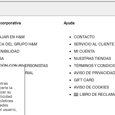
 corporativa
Ayuda
AJAR EN H&M
CONTACTO
CA DEL GRUPO H&M
SERVICIO AL CLIENTE
NIBILIDAD
MI CUENTA
SA
NUESTRAS TIENDAS
CIÓN CON INVERSONISTAS
TÉRMINOS Y CONDICI
ICA EMPRESARIAL
AVISO DE PRIVACIDA
GIFT CARD
otras
AVISO DE COOKIES
cerle la
izar su
LIBRO DE RECLAM
blicidad
oletines
redes
l usuario,