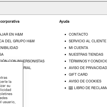
 corporativa
Ayuda
AJAR EN H&M
CONTACTO
CA DEL GRUPO H&M
SERVICIO AL CLIENTE
NIBILIDAD
MI CUENTA
SA
NUESTRAS TIENDAS
CIÓN CON INVERSONISTAS
TÉRMINOS Y CONDICI
ICA EMPRESARIAL
AVISO DE PRIVACIDA
GIFT CARD
otras
AVISO DE COOKIES
cerle la
izar su
LIBRO DE RECLAM
blicidad
oletines
redes
l usuario,