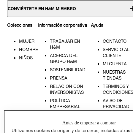
CONVIÉRTETE EN H&M MIEMBRO
Colecciones
Información corporativa
Ayuda
MUJER
TRABAJAR EN
CONTACTO
H&M
HOMBRE
SERVICIO AL
ACERCA DEL
CLIENTE
NIÑOS
GRUPO H&M
MI CUENTA
SOSTENIBILIDAD
NUESTRAS
PRENSA
TIENDAS
RELACIÓN CON
TÉRMINOS Y
INVERSONISTAS
CONDICIONE
POLÍTICA
AVISO DE
EMPRESARIAL
PRIVACIDAD
GIFT CARD
Antes de empezar a comprar
AVISO DE
COOKIES
Utilizamos cookies de origen y de terceros, incluidas otras 