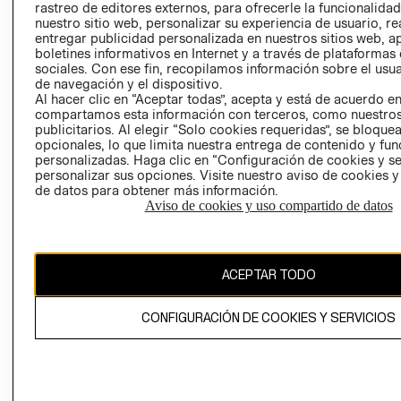
rastreo de editores externos, para ofrecerle la funcionalid
LIBRO DE
nuestro sitio web, personalizar su experiencia de usuario, rea
RECLAMACIO
entregar publicidad personalizada en nuestros sitios web, a
boletines informativos en Internet y a través de plataformas
sociales. Con ese fin, recopilamos información sobre el usua
de navegación y el dispositivo.
Al hacer clic en “Aceptar todas”, acepta y está de acuerdo e
compartamos esta información con terceros, como nuestros
publicitarios. Al elegir “Solo cookies requeridas”, se bloque
opcionales, lo que limita nuestra entrega de contenido y fu
Ecuador ($)
personalizadas. Haga clic en “Configuración de cookies y se
personalizar sus opciones. Visite nuestro aviso de cookies 
CAMBIAR REGIÓN
de datos para obtener más información.
Aviso de cookies y uso compartido de datos
El contenido de esta página web está protegido por copyright y es
ACEPTAR TODO
propiedad de H&M Hennes & Mauritz AB.
CONFIGURACIÓN DE COOKIES Y SERVICIOS