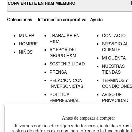
CONVIÉRTETE EN H&M MIEMBRO
Colecciones
Información corporativa
Ayuda
MUJER
TRABAJAR EN
CONTACTO
H&M
HOMBRE
SERVICIO AL
ACERCA DEL
CLIENTE
NIÑOS
GRUPO H&M
MI CUENTA
SOSTENIBILIDAD
NUESTRAS
PRENSA
TIENDAS
RELACIÓN CON
TÉRMINOS Y
INVERSONISTAS
CONDICIONE
POLÍTICA
AVISO DE
EMPRESARIAL
PRIVACIDAD
GIFT CARD
AVISO DE
Antes de empezar a comprar
COOKIES
Utilizamos cookies de origen y de terceros, incluidas otras 
rastreo de editores externos, para ofrecerle la funcionalid
LIBRO DE