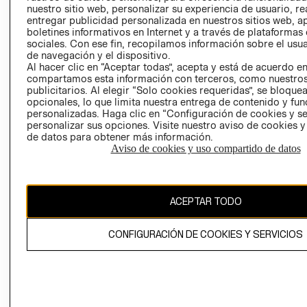
nuestro sitio web, personalizar su experiencia de usuario, rea
RECLAMACIO
entregar publicidad personalizada en nuestros sitios web, a
boletines informativos en Internet y a través de plataformas
sociales. Con ese fin, recopilamos información sobre el usua
de navegación y el dispositivo.
Al hacer clic en “Aceptar todas”, acepta y está de acuerdo e
compartamos esta información con terceros, como nuestros
publicitarios. Al elegir “Solo cookies requeridas”, se bloque
opcionales, lo que limita nuestra entrega de contenido y fu
Ecuador ($)
personalizadas. Haga clic en “Configuración de cookies y se
personalizar sus opciones. Visite nuestro aviso de cookies 
CAMBIAR REGIÓN
de datos para obtener más información.
Aviso de cookies y uso compartido de datos
El contenido de esta página web está protegido por copyright y es
ACEPTAR TODO
propiedad de H&M Hennes & Mauritz AB.
CONFIGURACIÓN DE COOKIES Y SERVICIOS