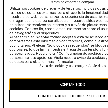
Antes de empezar a comprar
AVISO DE
Utilizamos cookies de origen y de terceros, incluidas otras 
COOKIES
rastreo de editores externos, para ofrecerle la funcionalid
nuestro sitio web, personalizar su experiencia de usuario, rea
LIBRO DE
entregar publicidad personalizada en nuestros sitios web, a
RECLAMACIO
boletines informativos en Internet y a través de plataformas
sociales. Con ese fin, recopilamos información sobre el usua
de navegación y el dispositivo.
Al hacer clic en “Aceptar todas”, acepta y está de acuerdo e
compartamos esta información con terceros, como nuestros
publicitarios. Al elegir “Solo cookies requeridas”, se bloque
opcionales, lo que limita nuestra entrega de contenido y fu
personalizadas. Haga clic en “Configuración de cookies y se
Ecuador ($)
personalizar sus opciones. Visite nuestro aviso de cookies 
de datos para obtener más información.
CAMBIAR REGIÓN
Aviso de cookies y uso compartido de datos
ACEPTAR TODO
El contenido de esta página web está protegido por copyright y es
propiedad de H&M Hennes & Mauritz AB.
CONFIGURACIÓN DE COOKIES Y SERVICIOS