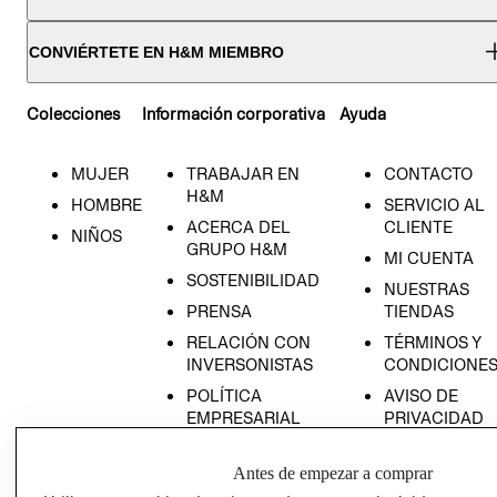
CONVIÉRTETE EN H&M MIEMBRO
Colecciones
Información corporativa
Ayuda
MUJER
TRABAJAR EN
CONTACTO
H&M
HOMBRE
SERVICIO AL
ACERCA DEL
CLIENTE
NIÑOS
GRUPO H&M
MI CUENTA
SOSTENIBILIDAD
NUESTRAS
PRENSA
TIENDAS
RELACIÓN CON
TÉRMINOS Y
INVERSONISTAS
CONDICIONE
POLÍTICA
AVISO DE
EMPRESARIAL
PRIVACIDAD
GIFT CARD
Antes de empezar a comprar
AVISO DE