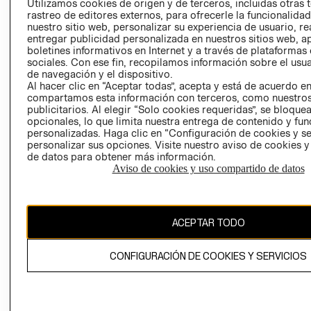
Utilizamos cookies de origen y de terceros, incluidas otras 
COOKIES
rastreo de editores externos, para ofrecerle la funcionalid
LIBRO DE
nuestro sitio web, personalizar su experiencia de usuario, rea
RECLAMACIO
entregar publicidad personalizada en nuestros sitios web, a
boletines informativos en Internet y a través de plataformas
sociales. Con ese fin, recopilamos información sobre el usua
de navegación y el dispositivo.
Al hacer clic en “Aceptar todas”, acepta y está de acuerdo e
compartamos esta información con terceros, como nuestros
publicitarios. Al elegir “Solo cookies requeridas”, se bloque
opcionales, lo que limita nuestra entrega de contenido y fu
Ecuador ($)
personalizadas. Haga clic en “Configuración de cookies y se
personalizar sus opciones. Visite nuestro aviso de cookies 
de datos para obtener más información.
CAMBIAR REGIÓN
Aviso de cookies y uso compartido de datos
El contenido de esta página web está protegido por copyright y es
ACEPTAR TODO
propiedad de H&M Hennes & Mauritz AB.
CONFIGURACIÓN DE COOKIES Y SERVICIOS