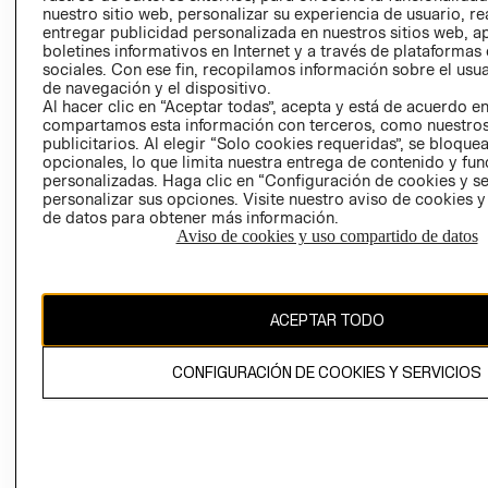
nuestro sitio web, personalizar su experiencia de usuario, rea
RECLAMACIO
entregar publicidad personalizada en nuestros sitios web, a
boletines informativos en Internet y a través de plataformas
sociales. Con ese fin, recopilamos información sobre el usua
de navegación y el dispositivo.
Al hacer clic en “Aceptar todas”, acepta y está de acuerdo e
compartamos esta información con terceros, como nuestros
publicitarios. Al elegir “Solo cookies requeridas”, se bloque
opcionales, lo que limita nuestra entrega de contenido y fu
Ecuador ($)
personalizadas. Haga clic en “Configuración de cookies y se
personalizar sus opciones. Visite nuestro aviso de cookies 
CAMBIAR REGIÓN
de datos para obtener más información.
Aviso de cookies y uso compartido de datos
El contenido de esta página web está protegido por copyright y es
ACEPTAR TODO
propiedad de H&M Hennes & Mauritz AB.
CONFIGURACIÓN DE COOKIES Y SERVICIOS