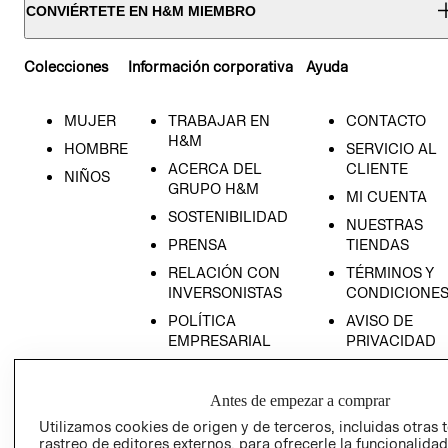
CONVIÉRTETE EN H&M MIEMBRO
Colecciones
Información corporativa
Ayuda
MUJER
TRABAJAR EN
CONTACTO
H&M
HOMBRE
SERVICIO AL
ACERCA DEL
CLIENTE
NIÑOS
GRUPO H&M
MI CUENTA
SOSTENIBILIDAD
NUESTRAS
PRENSA
TIENDAS
RELACIÓN CON
TÉRMINOS Y
INVERSONISTAS
CONDICIONE
POLÍTICA
AVISO DE
EMPRESARIAL
PRIVACIDAD
GIFT CARD
AVISO DE
Antes de empezar a comprar
COOKIES
Utilizamos cookies de origen y de terceros, incluidas otras 
rastreo de editores externos, para ofrecerle la funcionalid
LIBRO DE