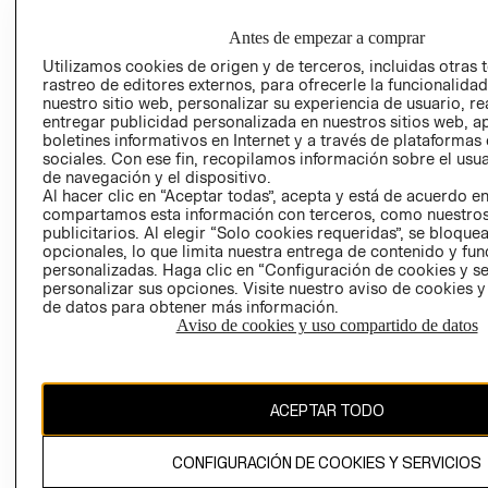
EMPRESARIAL
PRIVACIDAD
GIFT CARD
Antes de empezar a comprar
AVISO DE
Utilizamos cookies de origen y de terceros, incluidas otras 
rastreo de editores externos, para ofrecerle la funcionalid
COOKIES
nuestro sitio web, personalizar su experiencia de usuario, rea
LIBRO DE
entregar publicidad personalizada en nuestros sitios web, a
RECLAMACIO
boletines informativos en Internet y a través de plataformas
sociales. Con ese fin, recopilamos información sobre el usua
de navegación y el dispositivo.
Al hacer clic en “Aceptar todas”, acepta y está de acuerdo e
compartamos esta información con terceros, como nuestros
publicitarios. Al elegir “Solo cookies requeridas”, se bloque
opcionales, lo que limita nuestra entrega de contenido y fu
personalizadas. Haga clic en “Configuración de cookies y se
personalizar sus opciones. Visite nuestro aviso de cookies 
Ecuador ($)
de datos para obtener más información.
Aviso de cookies y uso compartido de datos
CAMBIAR REGIÓN
ACEPTAR TODO
El contenido de esta página web está protegido por copyright y es
propiedad de H&M Hennes & Mauritz AB.
CONFIGURACIÓN DE COOKIES Y SERVICIOS