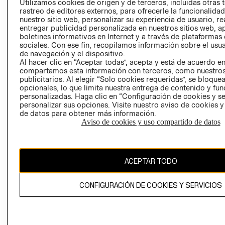
Utilizamos cookies de origen y de terceros, incluidas otras 
COOKIES
rastreo de editores externos, para ofrecerle la funcionalid
LIBRO DE
nuestro sitio web, personalizar su experiencia de usuario, rea
RECLAMACIO
entregar publicidad personalizada en nuestros sitios web, a
boletines informativos en Internet y a través de plataformas
sociales. Con ese fin, recopilamos información sobre el usua
de navegación y el dispositivo.
Al hacer clic en “Aceptar todas”, acepta y está de acuerdo e
compartamos esta información con terceros, como nuestros
publicitarios. Al elegir “Solo cookies requeridas”, se bloque
opcionales, lo que limita nuestra entrega de contenido y fu
Ecuador ($)
personalizadas. Haga clic en “Configuración de cookies y se
personalizar sus opciones. Visite nuestro aviso de cookies 
de datos para obtener más información.
CAMBIAR REGIÓN
Aviso de cookies y uso compartido de datos
El contenido de esta página web está protegido por copyright y es
ACEPTAR TODO
propiedad de H&M Hennes & Mauritz AB.
CONFIGURACIÓN DE COOKIES Y SERVICIOS