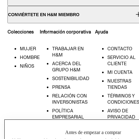
CONVIÉRTETE EN H&M MIEMBRO
Colecciones
Información corporativa
Ayuda
MUJER
TRABAJAR EN
CONTACTO
H&M
HOMBRE
SERVICIO AL
ACERCA DEL
CLIENTE
NIÑOS
GRUPO H&M
MI CUENTA
SOSTENIBILIDAD
NUESTRAS
PRENSA
TIENDAS
RELACIÓN CON
TÉRMINOS Y
INVERSONISTAS
CONDICIONE
POLÍTICA
AVISO DE
EMPRESARIAL
PRIVACIDAD
GIFT CARD
Antes de empezar a comprar
AVISO DE