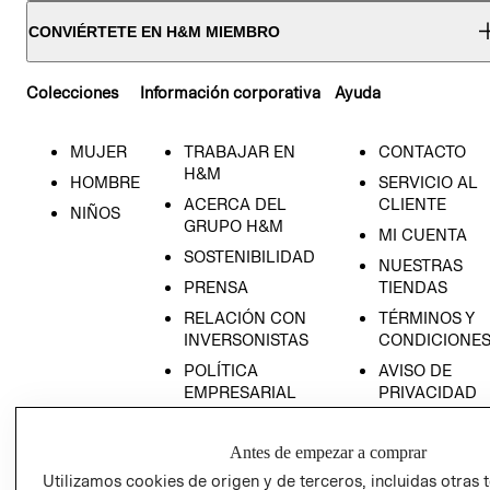
CONVIÉRTETE EN H&M MIEMBRO
Colecciones
Información corporativa
Ayuda
MUJER
TRABAJAR EN
CONTACTO
H&M
HOMBRE
SERVICIO AL
ACERCA DEL
CLIENTE
NIÑOS
GRUPO H&M
MI CUENTA
SOSTENIBILIDAD
NUESTRAS
PRENSA
TIENDAS
RELACIÓN CON
TÉRMINOS Y
INVERSONISTAS
CONDICIONE
POLÍTICA
AVISO DE
EMPRESARIAL
PRIVACIDAD
GIFT CARD
Antes de empezar a comprar
AVISO DE
COOKIES
Utilizamos cookies de origen y de terceros, incluidas otras 