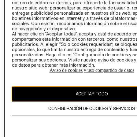
rastreo de editores externos, para ofrecerle la funcionalid
LIBRO DE
nuestro sitio web, personalizar su experiencia de usuario, rea
RECLAMACIO
entregar publicidad personalizada en nuestros sitios web, a
boletines informativos en Internet y a través de plataformas
sociales. Con ese fin, recopilamos información sobre el usua
de navegación y el dispositivo.
Al hacer clic en “Aceptar todas”, acepta y está de acuerdo e
compartamos esta información con terceros, como nuestros
publicitarios. Al elegir “Solo cookies requeridas”, se bloque
opcionales, lo que limita nuestra entrega de contenido y fu
Ecuador ($)
personalizadas. Haga clic en “Configuración de cookies y se
personalizar sus opciones. Visite nuestro aviso de cookies 
CAMBIAR REGIÓN
de datos para obtener más información.
Aviso de cookies y uso compartido de datos
El contenido de esta página web está protegido por copyright y es
ACEPTAR TODO
propiedad de H&M Hennes & Mauritz AB.
CONFIGURACIÓN DE COOKIES Y SERVICIOS