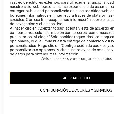
rastreo de editores externos, para ofrecerle la funcionalid
LIBRO DE
nuestro sitio web, personalizar su experiencia de usuario, rea
RECLAMACIO
entregar publicidad personalizada en nuestros sitios web, a
boletines informativos en Internet y a través de plataformas
sociales. Con ese fin, recopilamos información sobre el usua
de navegación y el dispositivo.
Al hacer clic en “Aceptar todas”, acepta y está de acuerdo e
compartamos esta información con terceros, como nuestros
publicitarios. Al elegir “Solo cookies requeridas”, se bloque
opcionales, lo que limita nuestra entrega de contenido y fu
Ecuador ($)
personalizadas. Haga clic en “Configuración de cookies y se
personalizar sus opciones. Visite nuestro aviso de cookies 
CAMBIAR REGIÓN
de datos para obtener más información.
Aviso de cookies y uso compartido de datos
El contenido de esta página web está protegido por copyright y es
ACEPTAR TODO
propiedad de H&M Hennes & Mauritz AB.
CONFIGURACIÓN DE COOKIES Y SERVICIOS