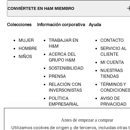
CONVIÉRTETE EN H&M MIEMBRO
Colecciones
Información corporativa
Ayuda
MUJER
TRABAJAR EN
CONTACTO
H&M
HOMBRE
SERVICIO AL
ACERCA DEL
CLIENTE
NIÑOS
GRUPO H&M
MI CUENTA
SOSTENIBILIDAD
NUESTRAS
PRENSA
TIENDAS
RELACIÓN CON
TÉRMINOS Y
INVERSONISTAS
CONDICIONE
POLÍTICA
AVISO DE
EMPRESARIAL
PRIVACIDAD
GIFT CARD
Antes de empezar a comprar
AVISO DE
COOKIES
Utilizamos cookies de origen y de terceros, incluidas otras 