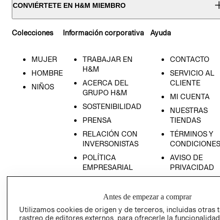
CONVIÉRTETE EN H&M MIEMBRO
Colecciones
Información corporativa
Ayuda
MUJER
TRABAJAR EN
CONTACTO
H&M
HOMBRE
SERVICIO AL
ACERCA DEL
CLIENTE
NIÑOS
GRUPO H&M
MI CUENTA
SOSTENIBILIDAD
NUESTRAS
PRENSA
TIENDAS
RELACIÓN CON
TÉRMINOS Y
INVERSONISTAS
CONDICIONE
POLÍTICA
AVISO DE
EMPRESARIAL
PRIVACIDAD
GIFT CARD
AVISO DE
Antes de empezar a comprar
COOKIES
Utilizamos cookies de origen y de terceros, incluidas otras 
rastreo de editores externos, para ofrecerle la funcionalid
LIBRO DE