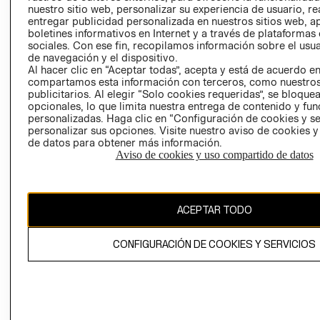
nuestro sitio web, personalizar su experiencia de usuario, rea
RECLAMACIO
entregar publicidad personalizada en nuestros sitios web, a
boletines informativos en Internet y a través de plataformas
sociales. Con ese fin, recopilamos información sobre el usua
de navegación y el dispositivo.
Al hacer clic en “Aceptar todas”, acepta y está de acuerdo e
compartamos esta información con terceros, como nuestros
publicitarios. Al elegir “Solo cookies requeridas”, se bloque
opcionales, lo que limita nuestra entrega de contenido y fu
Ecuador ($)
personalizadas. Haga clic en “Configuración de cookies y se
personalizar sus opciones. Visite nuestro aviso de cookies 
CAMBIAR REGIÓN
de datos para obtener más información.
Aviso de cookies y uso compartido de datos
El contenido de esta página web está protegido por copyright y es
ACEPTAR TODO
propiedad de H&M Hennes & Mauritz AB.
CONFIGURACIÓN DE COOKIES Y SERVICIOS