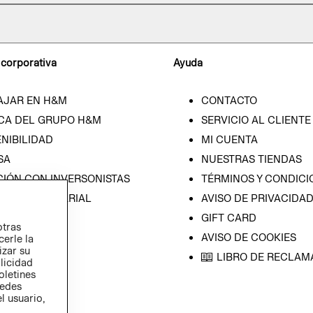
 corporativa
Ayuda
AJAR EN H&M
CONTACTO
CA DEL GRUPO H&M
SERVICIO AL CLIENTE
NIBILIDAD
MI CUENTA
SA
NUESTRAS TIENDAS
CIÓN CON INVERSONISTAS
TÉRMINOS Y CONDICI
ICA EMPRESARIAL
AVISO DE PRIVACIDA
GIFT CARD
otras
AVISO DE COOKIES
cerle la
izar su
LIBRO DE RECLAM
blicidad
oletines
redes
l usuario,