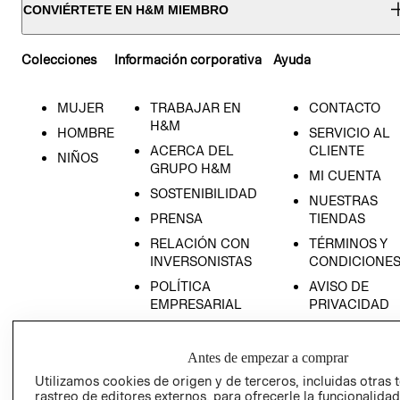
CONVIÉRTETE EN H&M MIEMBRO
Colecciones
Información corporativa
Ayuda
MUJER
TRABAJAR EN
CONTACTO
H&M
HOMBRE
SERVICIO AL
ACERCA DEL
CLIENTE
NIÑOS
GRUPO H&M
MI CUENTA
SOSTENIBILIDAD
NUESTRAS
PRENSA
TIENDAS
RELACIÓN CON
TÉRMINOS Y
INVERSONISTAS
CONDICIONE
POLÍTICA
AVISO DE
EMPRESARIAL
PRIVACIDAD
GIFT CARD
AVISO DE
Antes de empezar a comprar
COOKIES
Utilizamos cookies de origen y de terceros, incluidas otras 
rastreo de editores externos, para ofrecerle la funcionalid
LIBRO DE