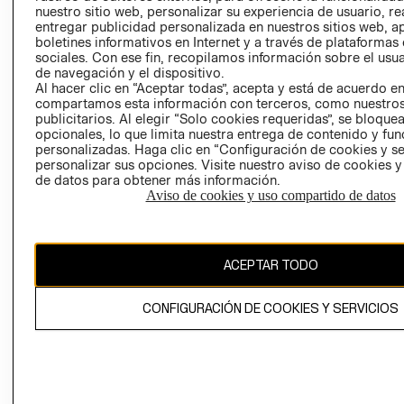
nuestro sitio web, personalizar su experiencia de usuario, rea
RECLAMACIO
entregar publicidad personalizada en nuestros sitios web, a
boletines informativos en Internet y a través de plataformas
sociales. Con ese fin, recopilamos información sobre el usua
de navegación y el dispositivo.
Al hacer clic en “Aceptar todas”, acepta y está de acuerdo e
compartamos esta información con terceros, como nuestros
publicitarios. Al elegir “Solo cookies requeridas”, se bloque
opcionales, lo que limita nuestra entrega de contenido y fu
Ecuador ($)
personalizadas. Haga clic en “Configuración de cookies y se
personalizar sus opciones. Visite nuestro aviso de cookies 
CAMBIAR REGIÓN
de datos para obtener más información.
Aviso de cookies y uso compartido de datos
El contenido de esta página web está protegido por copyright y es
ACEPTAR TODO
propiedad de H&M Hennes & Mauritz AB.
CONFIGURACIÓN DE COOKIES Y SERVICIOS