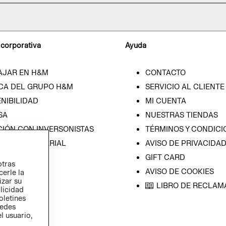
 corporativa
Ayuda
AJAR EN H&M
CONTACTO
CA DEL GRUPO H&M
SERVICIO AL CLIENTE
NIBILIDAD
MI CUENTA
SA
NUESTRAS TIENDAS
CIÓN CON INVERSONISTAS
TÉRMINOS Y CONDICI
ICA EMPRESARIAL
AVISO DE PRIVACIDA
GIFT CARD
otras
AVISO DE COOKIES
cerle la
izar su
LIBRO DE RECLAM
blicidad
oletines
redes
l usuario,