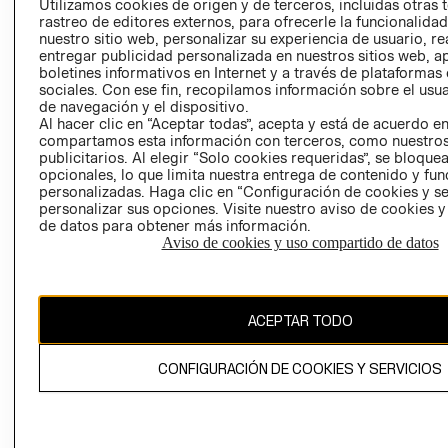
Utilizamos cookies de origen y de terceros, incluidas otras 
COOKIES
rastreo de editores externos, para ofrecerle la funcionalid
LIBRO DE
nuestro sitio web, personalizar su experiencia de usuario, rea
RECLAMACIO
entregar publicidad personalizada en nuestros sitios web, a
boletines informativos en Internet y a través de plataformas
sociales. Con ese fin, recopilamos información sobre el usua
de navegación y el dispositivo.
Al hacer clic en “Aceptar todas”, acepta y está de acuerdo e
compartamos esta información con terceros, como nuestros
publicitarios. Al elegir “Solo cookies requeridas”, se bloque
opcionales, lo que limita nuestra entrega de contenido y fu
Ecuador ($)
personalizadas. Haga clic en “Configuración de cookies y se
personalizar sus opciones. Visite nuestro aviso de cookies 
de datos para obtener más información.
CAMBIAR REGIÓN
Aviso de cookies y uso compartido de datos
El contenido de esta página web está protegido por copyright y es
ACEPTAR TODO
propiedad de H&M Hennes & Mauritz AB.
CONFIGURACIÓN DE COOKIES Y SERVICIOS