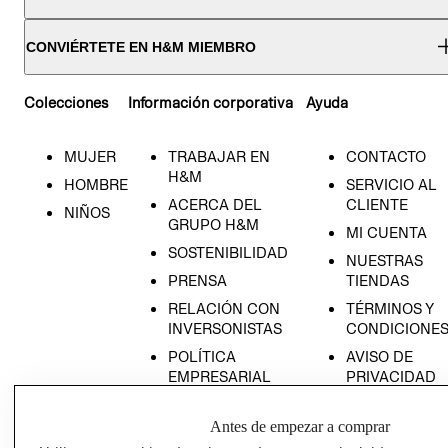
CONVIÉRTETE EN H&M MIEMBRO
Colecciones
Información corporativa
Ayuda
MUJER
TRABAJAR EN
CONTACTO
H&M
HOMBRE
SERVICIO AL
ACERCA DEL
CLIENTE
NIÑOS
GRUPO H&M
MI CUENTA
SOSTENIBILIDAD
NUESTRAS
PRENSA
TIENDAS
RELACIÓN CON
TÉRMINOS Y
INVERSONISTAS
CONDICIONE
POLÍTICA
AVISO DE
EMPRESARIAL
PRIVACIDAD
GIFT CARD
Antes de empezar a comprar
AVISO DE