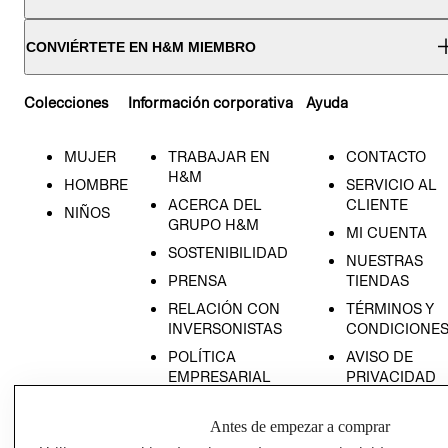
CONVIÉRTETE EN H&M MIEMBRO
Colecciones
Información corporativa
Ayuda
MUJER
TRABAJAR EN
CONTACTO
H&M
HOMBRE
SERVICIO AL
ACERCA DEL
CLIENTE
NIÑOS
GRUPO H&M
MI CUENTA
SOSTENIBILIDAD
NUESTRAS
PRENSA
TIENDAS
RELACIÓN CON
TÉRMINOS Y
INVERSONISTAS
CONDICIONE
POLÍTICA
AVISO DE
EMPRESARIAL
PRIVACIDAD
GIFT CARD
Antes de empezar a comprar
AVISO DE