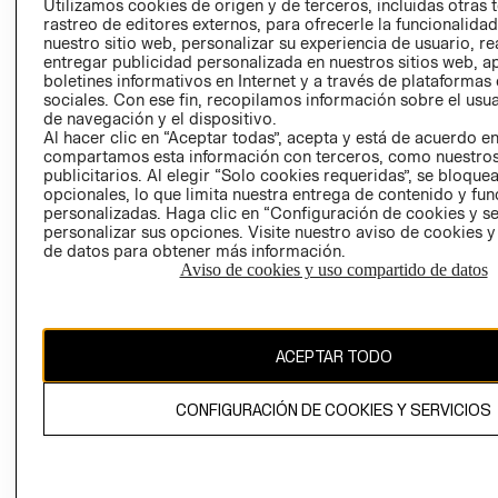
Utilizamos cookies de origen y de terceros, incluidas otras 
COOKIES
rastreo de editores externos, para ofrecerle la funcionalid
LIBRO DE
nuestro sitio web, personalizar su experiencia de usuario, rea
RECLAMACIO
entregar publicidad personalizada en nuestros sitios web, a
boletines informativos en Internet y a través de plataformas
sociales. Con ese fin, recopilamos información sobre el usua
de navegación y el dispositivo.
Al hacer clic en “Aceptar todas”, acepta y está de acuerdo e
compartamos esta información con terceros, como nuestros
publicitarios. Al elegir “Solo cookies requeridas”, se bloque
opcionales, lo que limita nuestra entrega de contenido y fu
Ecuador ($)
personalizadas. Haga clic en “Configuración de cookies y se
personalizar sus opciones. Visite nuestro aviso de cookies 
de datos para obtener más información.
CAMBIAR REGIÓN
Aviso de cookies y uso compartido de datos
El contenido de esta página web está protegido por copyright y es
ACEPTAR TODO
propiedad de H&M Hennes & Mauritz AB.
CONFIGURACIÓN DE COOKIES Y SERVICIOS