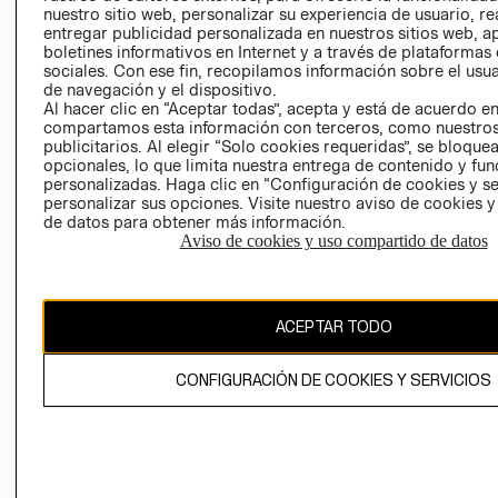
nuestro sitio web, personalizar su experiencia de usuario, rea
RECLAMACIO
entregar publicidad personalizada en nuestros sitios web, a
boletines informativos en Internet y a través de plataformas
sociales. Con ese fin, recopilamos información sobre el usua
de navegación y el dispositivo.
Al hacer clic en “Aceptar todas”, acepta y está de acuerdo e
compartamos esta información con terceros, como nuestros
publicitarios. Al elegir “Solo cookies requeridas”, se bloque
opcionales, lo que limita nuestra entrega de contenido y fu
Ecuador ($)
personalizadas. Haga clic en “Configuración de cookies y se
personalizar sus opciones. Visite nuestro aviso de cookies 
CAMBIAR REGIÓN
de datos para obtener más información.
Aviso de cookies y uso compartido de datos
El contenido de esta página web está protegido por copyright y es
ACEPTAR TODO
propiedad de H&M Hennes & Mauritz AB.
CONFIGURACIÓN DE COOKIES Y SERVICIOS