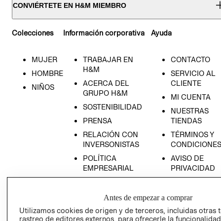
CONVIÉRTETE EN H&M MIEMBRO
Colecciones
Información corporativa
Ayuda
MUJER
TRABAJAR EN
CONTACTO
H&M
HOMBRE
SERVICIO AL
ACERCA DEL
CLIENTE
NIÑOS
GRUPO H&M
MI CUENTA
SOSTENIBILIDAD
NUESTRAS
PRENSA
TIENDAS
RELACIÓN CON
TÉRMINOS Y
INVERSONISTAS
CONDICIONE
POLÍTICA
AVISO DE
EMPRESARIAL
PRIVACIDAD
GIFT CARD
AVISO DE
Antes de empezar a comprar
COOKIES
Utilizamos cookies de origen y de terceros, incluidas otras 
rastreo de editores externos, para ofrecerle la funcionalid
LIBRO DE