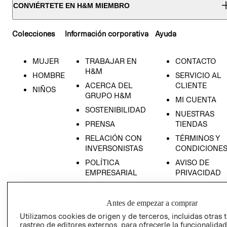
CONVIÉRTETE EN H&M MIEMBRO
Colecciones
Información corporativa
Ayuda
MUJER
TRABAJAR EN
CONTACTO
H&M
HOMBRE
SERVICIO AL
ACERCA DEL
CLIENTE
NIÑOS
GRUPO H&M
MI CUENTA
SOSTENIBILIDAD
NUESTRAS
PRENSA
TIENDAS
RELACIÓN CON
TÉRMINOS Y
INVERSONISTAS
CONDICIONE
POLÍTICA
AVISO DE
EMPRESARIAL
PRIVACIDAD
GIFT CARD
AVISO DE
Antes de empezar a comprar
COOKIES
Utilizamos cookies de origen y de terceros, incluidas otras 
rastreo de editores externos, para ofrecerle la funcionalid
LIBRO DE