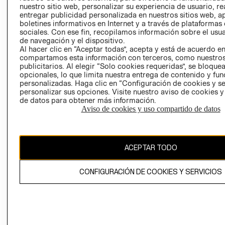
nuestro sitio web, personalizar su experiencia de usuario, rea
RECLAMACIO
entregar publicidad personalizada en nuestros sitios web, a
boletines informativos en Internet y a través de plataformas
sociales. Con ese fin, recopilamos información sobre el usua
de navegación y el dispositivo.
Al hacer clic en “Aceptar todas”, acepta y está de acuerdo e
compartamos esta información con terceros, como nuestros
publicitarios. Al elegir “Solo cookies requeridas”, se bloque
opcionales, lo que limita nuestra entrega de contenido y fu
Ecuador ($)
personalizadas. Haga clic en “Configuración de cookies y se
personalizar sus opciones. Visite nuestro aviso de cookies 
CAMBIAR REGIÓN
de datos para obtener más información.
Aviso de cookies y uso compartido de datos
El contenido de esta página web está protegido por copyright y es
ACEPTAR TODO
propiedad de H&M Hennes & Mauritz AB.
CONFIGURACIÓN DE COOKIES Y SERVICIOS