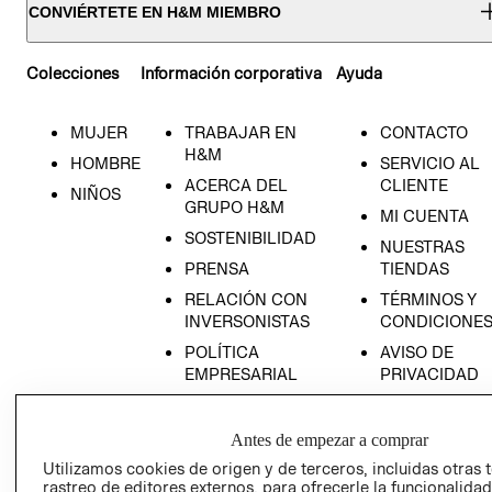
CONVIÉRTETE EN H&M MIEMBRO
Colecciones
Información corporativa
Ayuda
MUJER
TRABAJAR EN
CONTACTO
H&M
HOMBRE
SERVICIO AL
ACERCA DEL
CLIENTE
NIÑOS
GRUPO H&M
MI CUENTA
SOSTENIBILIDAD
NUESTRAS
PRENSA
TIENDAS
RELACIÓN CON
TÉRMINOS Y
INVERSONISTAS
CONDICIONE
POLÍTICA
AVISO DE
EMPRESARIAL
PRIVACIDAD
GIFT CARD
AVISO DE
Antes de empezar a comprar
COOKIES
Utilizamos cookies de origen y de terceros, incluidas otras 
rastreo de editores externos, para ofrecerle la funcionalid
LIBRO DE