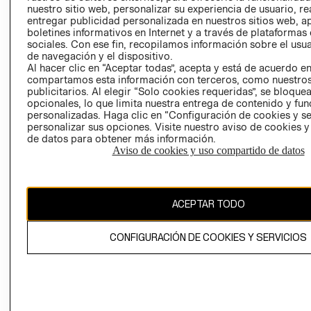
nuestro sitio web, personalizar su experiencia de usuario, rea
RECLAMACIO
entregar publicidad personalizada en nuestros sitios web, a
boletines informativos en Internet y a través de plataformas
sociales. Con ese fin, recopilamos información sobre el usua
de navegación y el dispositivo.
Al hacer clic en “Aceptar todas”, acepta y está de acuerdo e
compartamos esta información con terceros, como nuestros
publicitarios. Al elegir “Solo cookies requeridas”, se bloque
opcionales, lo que limita nuestra entrega de contenido y fu
Ecuador ($)
personalizadas. Haga clic en “Configuración de cookies y se
personalizar sus opciones. Visite nuestro aviso de cookies 
CAMBIAR REGIÓN
de datos para obtener más información.
Aviso de cookies y uso compartido de datos
El contenido de esta página web está protegido por copyright y es
ACEPTAR TODO
propiedad de H&M Hennes & Mauritz AB.
CONFIGURACIÓN DE COOKIES Y SERVICIOS