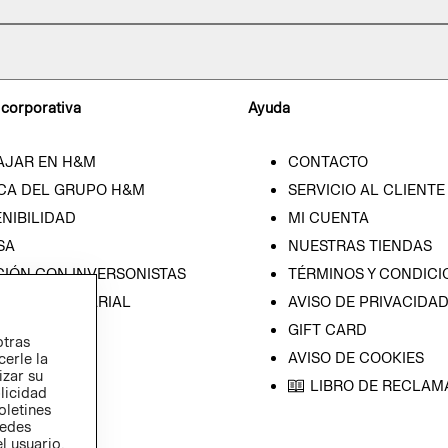
 corporativa
Ayuda
AJAR EN H&M
CONTACTO
CA DEL GRUPO H&M
SERVICIO AL CLIENTE
NIBILIDAD
MI CUENTA
SA
NUESTRAS TIENDAS
CIÓN CON INVERSONISTAS
TÉRMINOS Y CONDICI
ICA EMPRESARIAL
AVISO DE PRIVACIDA
GIFT CARD
otras
AVISO DE COOKIES
cerle la
izar su
LIBRO DE RECLAM
blicidad
oletines
redes
l usuario,