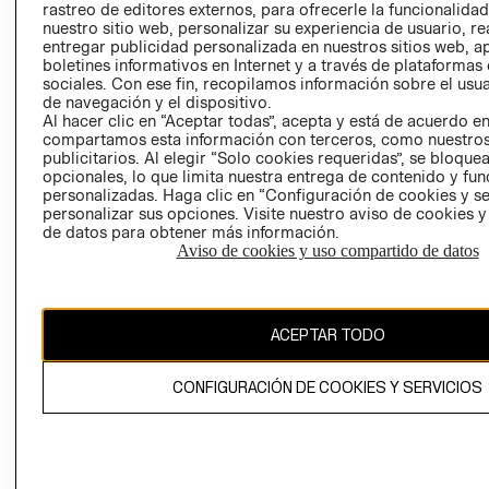
rastreo de editores externos, para ofrecerle la funcionalid
LIBRO DE
nuestro sitio web, personalizar su experiencia de usuario, rea
RECLAMACIO
entregar publicidad personalizada en nuestros sitios web, a
boletines informativos en Internet y a través de plataformas
sociales. Con ese fin, recopilamos información sobre el usua
de navegación y el dispositivo.
Al hacer clic en “Aceptar todas”, acepta y está de acuerdo e
compartamos esta información con terceros, como nuestros
publicitarios. Al elegir “Solo cookies requeridas”, se bloque
opcionales, lo que limita nuestra entrega de contenido y fu
Ecuador ($)
personalizadas. Haga clic en “Configuración de cookies y se
personalizar sus opciones. Visite nuestro aviso de cookies 
CAMBIAR REGIÓN
de datos para obtener más información.
Aviso de cookies y uso compartido de datos
El contenido de esta página web está protegido por copyright y es
ACEPTAR TODO
propiedad de H&M Hennes & Mauritz AB.
CONFIGURACIÓN DE COOKIES Y SERVICIOS