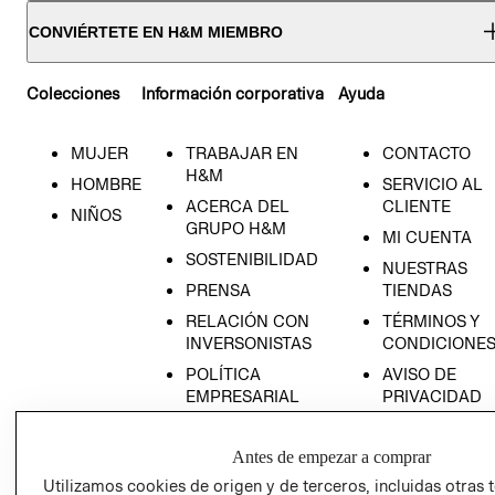
CONVIÉRTETE EN H&M MIEMBRO
Colecciones
Información corporativa
Ayuda
MUJER
TRABAJAR EN
CONTACTO
H&M
HOMBRE
SERVICIO AL
ACERCA DEL
CLIENTE
NIÑOS
GRUPO H&M
MI CUENTA
SOSTENIBILIDAD
NUESTRAS
PRENSA
TIENDAS
RELACIÓN CON
TÉRMINOS Y
INVERSONISTAS
CONDICIONE
POLÍTICA
AVISO DE
EMPRESARIAL
PRIVACIDAD
GIFT CARD
Antes de empezar a comprar
AVISO DE
COOKIES
Utilizamos cookies de origen y de terceros, incluidas otras 