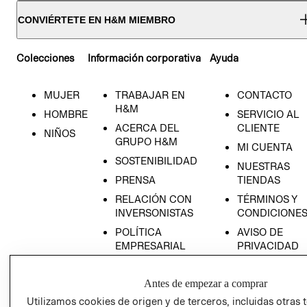
CONVIÉRTETE EN H&M MIEMBRO
Colecciones
Información corporativa
Ayuda
MUJER
TRABAJAR EN
CONTACTO
H&M
HOMBRE
SERVICIO AL
ACERCA DEL
CLIENTE
NIÑOS
GRUPO H&M
MI CUENTA
SOSTENIBILIDAD
NUESTRAS
PRENSA
TIENDAS
RELACIÓN CON
TÉRMINOS Y
INVERSONISTAS
CONDICIONE
POLÍTICA
AVISO DE
EMPRESARIAL
PRIVACIDAD
GIFT CARD
Antes de empezar a comprar
AVISO DE
COOKIES
Utilizamos cookies de origen y de terceros, incluidas otras 