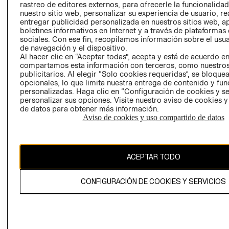
rastreo de editores externos, para ofrecerle la funcionalid
LIBRO DE
nuestro sitio web, personalizar su experiencia de usuario, rea
RECLAMACIO
entregar publicidad personalizada en nuestros sitios web, a
boletines informativos en Internet y a través de plataformas
sociales. Con ese fin, recopilamos información sobre el usua
de navegación y el dispositivo.
Al hacer clic en “Aceptar todas”, acepta y está de acuerdo e
compartamos esta información con terceros, como nuestros
publicitarios. Al elegir “Solo cookies requeridas”, se bloque
opcionales, lo que limita nuestra entrega de contenido y fu
Ecuador ($)
personalizadas. Haga clic en “Configuración de cookies y se
personalizar sus opciones. Visite nuestro aviso de cookies 
CAMBIAR REGIÓN
de datos para obtener más información.
Aviso de cookies y uso compartido de datos
El contenido de esta página web está protegido por copyright y es
ACEPTAR TODO
propiedad de H&M Hennes & Mauritz AB.
CONFIGURACIÓN DE COOKIES Y SERVICIOS