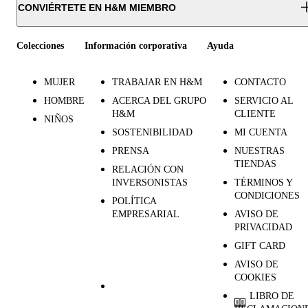
CONVIÉRTETE EN H&M MIEMBRO
Colecciones
Información corporativa
Ayuda
MUJER
TRABAJAR EN H&M
CONTACTO
HOMBRE
ACERCA DEL GRUPO
SERVICIO AL
H&M
CLIENTE
NIÑOS
SOSTENIBILIDAD
MI CUENTA
PRENSA
NUESTRAS
TIENDAS
RELACIÓN CON
INVERSONISTAS
TÉRMINOS Y
CONDICIONES
POLÍTICA
EMPRESARIAL
AVISO DE
PRIVACIDAD
GIFT CARD
AVISO DE
COOKIES
LIBRO DE