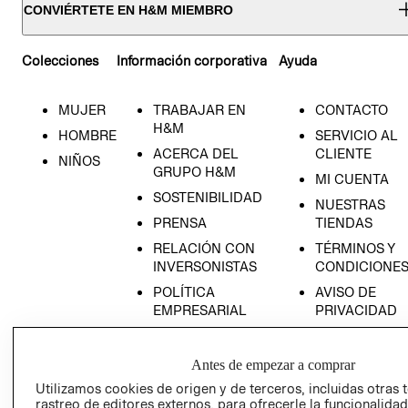
CONVIÉRTETE EN H&M MIEMBRO
Colecciones
Información corporativa
Ayuda
MUJER
TRABAJAR EN
CONTACTO
H&M
HOMBRE
SERVICIO AL
ACERCA DEL
CLIENTE
NIÑOS
GRUPO H&M
MI CUENTA
SOSTENIBILIDAD
NUESTRAS
PRENSA
TIENDAS
RELACIÓN CON
TÉRMINOS Y
INVERSONISTAS
CONDICIONE
POLÍTICA
AVISO DE
EMPRESARIAL
PRIVACIDAD
GIFT CARD
AVISO DE
Antes de empezar a comprar
COOKIES
Utilizamos cookies de origen y de terceros, incluidas otras 
rastreo de editores externos, para ofrecerle la funcionalid
LIBRO DE