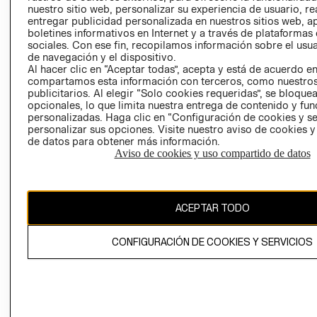
nuestro sitio web, personalizar su experiencia de usuario, rea
RECLAMACIO
entregar publicidad personalizada en nuestros sitios web, a
boletines informativos en Internet y a través de plataformas
sociales. Con ese fin, recopilamos información sobre el usua
de navegación y el dispositivo.
Al hacer clic en “Aceptar todas”, acepta y está de acuerdo e
compartamos esta información con terceros, como nuestros
publicitarios. Al elegir “Solo cookies requeridas”, se bloque
opcionales, lo que limita nuestra entrega de contenido y fu
Ecuador ($)
personalizadas. Haga clic en “Configuración de cookies y se
personalizar sus opciones. Visite nuestro aviso de cookies 
CAMBIAR REGIÓN
de datos para obtener más información.
Aviso de cookies y uso compartido de datos
El contenido de esta página web está protegido por copyright y es
ACEPTAR TODO
propiedad de H&M Hennes & Mauritz AB.
CONFIGURACIÓN DE COOKIES Y SERVICIOS