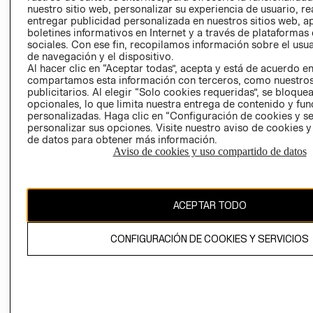
nuestro sitio web, personalizar su experiencia de usuario, rea
RECLAMACIO
entregar publicidad personalizada en nuestros sitios web, a
boletines informativos en Internet y a través de plataformas
sociales. Con ese fin, recopilamos información sobre el usua
de navegación y el dispositivo.
Al hacer clic en “Aceptar todas”, acepta y está de acuerdo e
compartamos esta información con terceros, como nuestros
publicitarios. Al elegir “Solo cookies requeridas”, se bloque
opcionales, lo que limita nuestra entrega de contenido y fu
Ecuador ($)
personalizadas. Haga clic en “Configuración de cookies y se
personalizar sus opciones. Visite nuestro aviso de cookies 
CAMBIAR REGIÓN
de datos para obtener más información.
Aviso de cookies y uso compartido de datos
El contenido de esta página web está protegido por copyright y es
ACEPTAR TODO
propiedad de H&M Hennes & Mauritz AB.
CONFIGURACIÓN DE COOKIES Y SERVICIOS