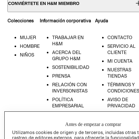
CONVIÉRTETE EN H&M MIEMBRO
Colecciones
Información corporativa
Ayuda
MUJER
TRABAJAR EN
CONTACTO
H&M
HOMBRE
SERVICIO AL
ACERCA DEL
CLIENTE
NIÑOS
GRUPO H&M
MI CUENTA
SOSTENIBILIDAD
NUESTRAS
PRENSA
TIENDAS
RELACIÓN CON
TÉRMINOS Y
INVERSONISTAS
CONDICIONE
POLÍTICA
AVISO DE
EMPRESARIAL
PRIVACIDAD
GIFT CARD
AVISO DE
Antes de empezar a comprar
COOKIES
Utilizamos cookies de origen y de terceros, incluidas otras 
rastreo de editores externos, para ofrecerle la funcionalid
LIBRO DE