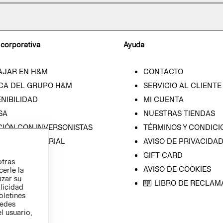
 corporativa
Ayuda
AJAR EN H&M
CONTACTO
CA DEL GRUPO H&M
SERVICIO AL CLIENTE
NIBILIDAD
MI CUENTA
SA
NUESTRAS TIENDAS
CIÓN CON INVERSONISTAS
TÉRMINOS Y CONDICI
ICA EMPRESARIAL
AVISO DE PRIVACIDA
GIFT CARD
otras
AVISO DE COOKIES
cerle la
izar su
LIBRO DE RECLAM
blicidad
oletines
redes
l usuario,